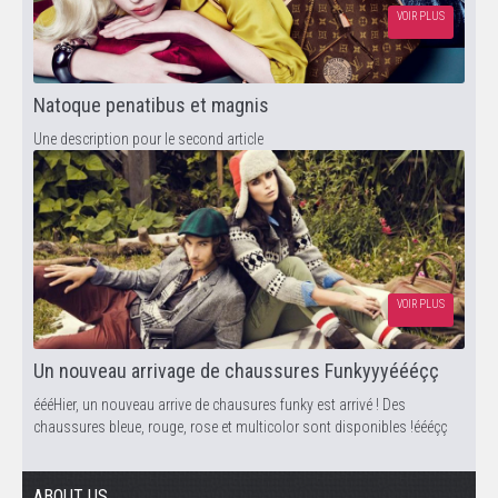
VOIR PLUS
Natoque penatibus et magnis
Une description pour le second article
VOIR PLUS
Un nouveau arrivage de chaussures Funkyyyéééçç
éééHier, un nouveau arrive de chausures funky est arrivé ! Des
chaussures bleue, rouge, rose et multicolor sont disponibles !éééçç
ABOUT US