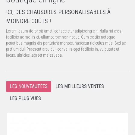
ICI, DES CHAUSURES PERSONALISABLES À
MOINDRE COÛTS !
Lorem ipsum dolor sit amet, consectetur adipiscing elit. Nulla mi eros,
facilisis ac mollis et, ullamcorper non neque. Cum sociis natoque
penatibus magnis dis parturient montes, nascetur ridiculus mus. Sed ac
pretium dui. Praesent arcu dui, convallis eget facilisis in, vulputate ut
lacus. ultricies laoreet malesuada.
LES NOUVEAUTÉES
LES MEILLEURS VENTES
LES PLUS VUES